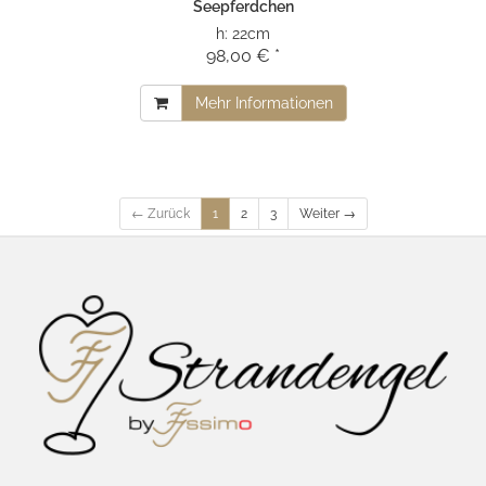
Seepferdchen
h:
22cm
98,00 € *
Mehr Informationen
← Zurück
1
2
3
Weiter →