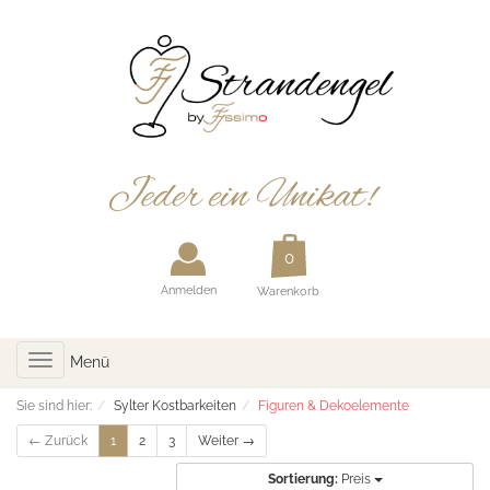
Anmelden
Warenkorb
Toggle
Menü
navigation
Sie sind hier:
Sylter Kostbarkeiten
Figuren & Dekoelemente
← Zurück
1
2
3
Weiter →
Sortierung:
Preis