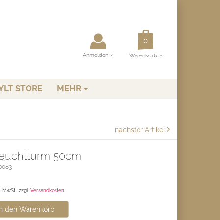
Anmelden
Warenkorb
YLT STORE
MEHR
nächster Artikel
euchtturm 50cm
0083
l. MwSt., zzgl.
Versandkosten
n den Warenkorb