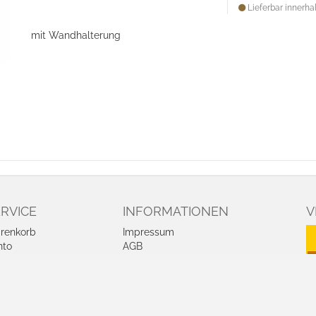
Lieferbar innerhal
mit Wandhalterung
RVICE
INFORMATIONEN
V
renkorb
Impressum
nto
AGB
kie-Einstellungen
Datenschutz
arbeiten
Zahlung und Lieferung
Widerrufsrecht
Vertrag widerrufen