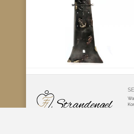
SE
Wa
Ko
Coo
be