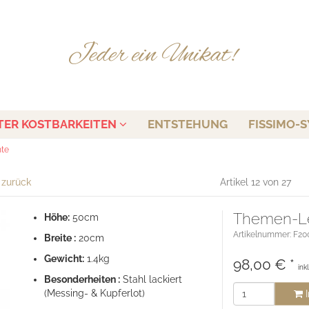
TER KOSTBARKEITEN
ENTSTEHUNG
FISSIMO-S
nte
l zurück
Artikel 12 von 27
Themen-L
Höhe:
50cm
Artikelnummer: F20
Breite :
20cm
Gewicht:
1.4kg
98,00
€
*
ink
Besonderheiten :
Stahl lackiert
(Messing- & Kupferlot)
I