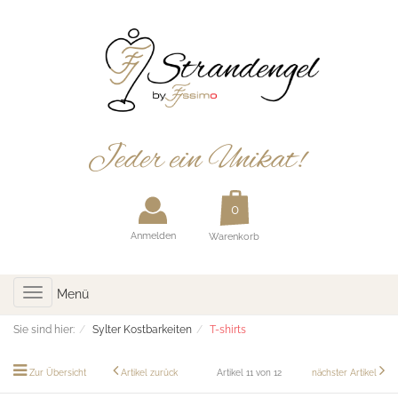
Anmelden
Warenkorb
Toggle
Menü
navigation
Sie sind hier:
Sylter Kostbarkeiten
T-shirts
Zur Übersicht
Artikel zurück
Artikel 11 von 12
nächster Artikel