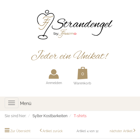
Anmelden
Warenkorb
Toggle
Menü
navigation
Sie sind hier:
Sylter Kostbarkeiten
T-shirts
Zur Übersicht
Artikel zurück
Artikel 4 von 12
nächster Artikel