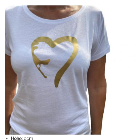
Höhe:
0cm