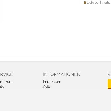
Lieferbar innerhal
RVICE
INFORMATIONEN
V
renkorb
Impressum
nto
AGB
kie-Einstellungen
Datenschutz
arbeiten
Zahlung und Lieferung
Widerrufsrecht
Vertrag widerrufen