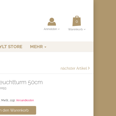
Anmelden
Warenkorb
YLT STORE
MEHR
nächster Artikel
euchtturm 50cm
0093
l. MwSt., zzgl.
Versandkosten
n den Warenkorb