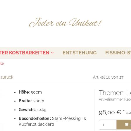
TER KOSTBARKEITEN
ENTSTEHUNG
FISSIMO-S
nte
l zurück
Artikel 16 von 27
Themen-L
Höhe:
50cm
Artikelnummer: F20
Breite :
20cm
Gewicht:
1.4kg
98,00
€
*
ink
Besonderheiten :
Stahl +Messing- &
Kupferlot (lackiert)
I