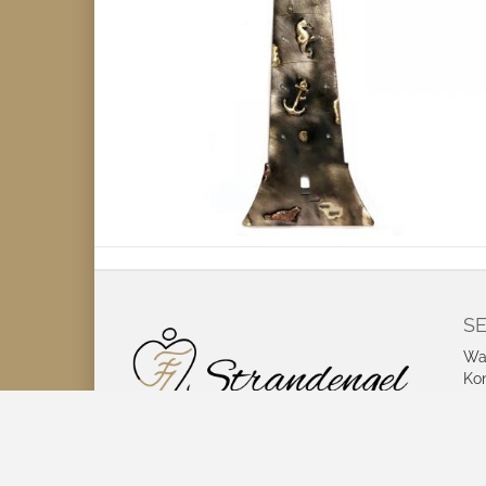
SE
Wa
Ko
Coo
be