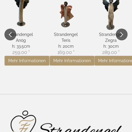
Strandengel
Strandengel
Strandengel
Anög
Teris
Zegra
Previous
Next
h:
33.5cm
h:
20cm
h:
30cm
259,00 *
169,00 *
289,00 *
Mehr Informationen
Mehr Informationen
Mehr Information