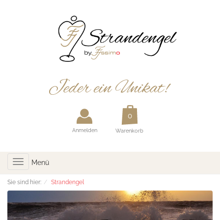
Anmelden
Warenkorb
Toggle
Menü
navigation
Sie sind hier:
Strandengel