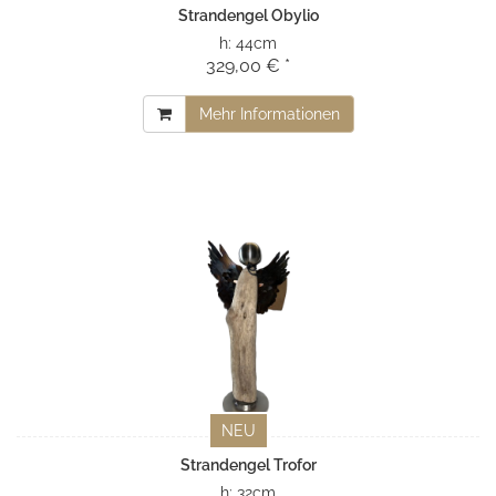
Strandengel Obylio
h:
44cm
329,00 € *
Mehr Informationen
NEU
Strandengel Trofor
h:
32cm