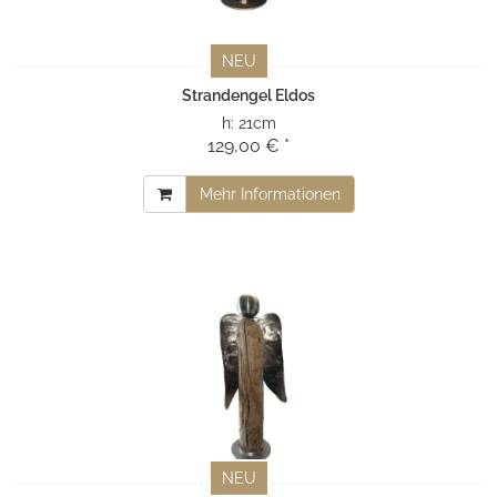
NEU
Strandengel Eldos
h:
21cm
129,00 € *
Mehr Informationen
NEU