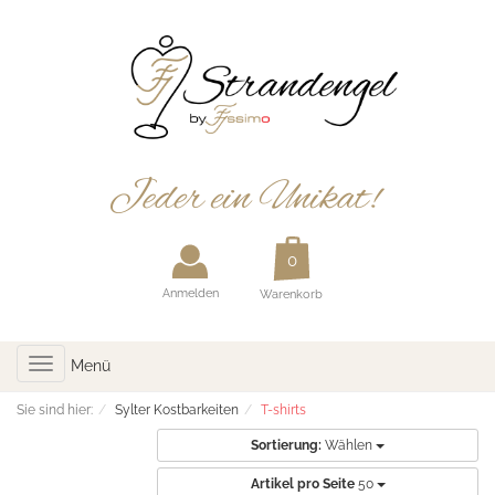
Anmelden
Warenkorb
Toggle
Menü
navigation
Sie sind hier:
Sylter Kostbarkeiten
T-shirts
Sortierung:
Wählen
Artikel pro Seite
50