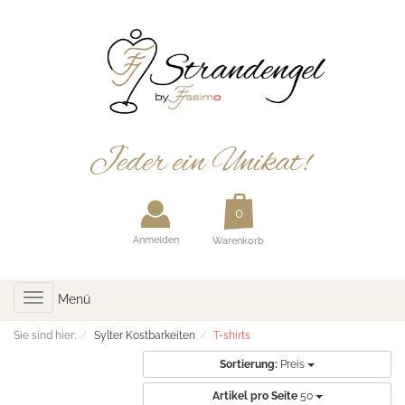
Anmelden
Warenkorb
Toggle
Menü
navigation
Sie sind hier:
Sylter Kostbarkeiten
T-shirts
Sortierung:
Preis
Artikel pro Seite
50