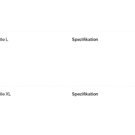
ße L
Spezifikation
öße XL
Spezifikation