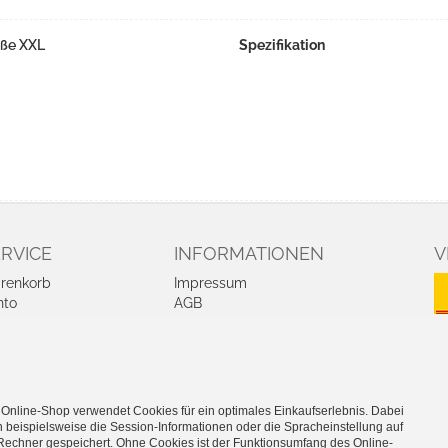
öße XXL
Spezifikation
RVICE
INFORMATIONEN
V
renkorb
Impressum
nto
AGB
kie-Einstellungen
Datenschutz
arbeiten
Zahlung und Lieferung
Widerrufsrecht
Vertrag widerrufen
 Online-Shop verwendet Cookies für ein optimales Einkaufserlebnis. Dabei
 beispielsweise die Session-Informationen oder die Spracheinstellung auf
Rechner gespeichert. Ohne Cookies ist der Funktionsumfang des Online-