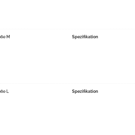
öße M
Spezifikation
öße L
Spezifikation