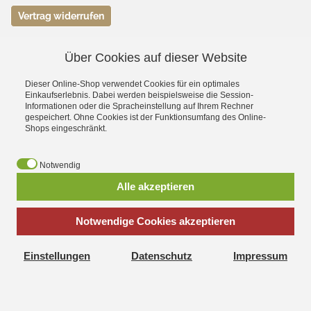
Vertrag widerrufen
Über Cookies auf dieser Website
VERSAND- &
ZAHLUNGSMETHODEN
Dieser Online-Shop verwendet Cookies für ein optimales
Einkaufserlebnis. Dabei werden beispielsweise die Session-
Informationen oder die Spracheinstellung auf Ihrem Rechner
gespeichert. Ohne Cookies ist der Funktionsumfang des Online-
Shops eingeschränkt.
Notwendig
Alle akzeptieren
Notwendige Cookies akzeptieren
*
inkl. MwSt., zzgl.
Versandkosten
Einstellungen
Datenschutz
Impressum
Strandengel © 2025