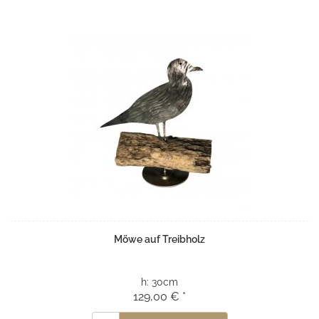
Möwe auf Treibholz
h:
30cm
129,00 € *