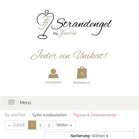
Anmelden
Warenkorb
Toggle
Menü
navigation
Sie sind hier:
Sylter Kostbarkeiten
Figuren & Dekoelemente
← Zurück
1
2
3
Weiter →
Sortierung:
Wählen