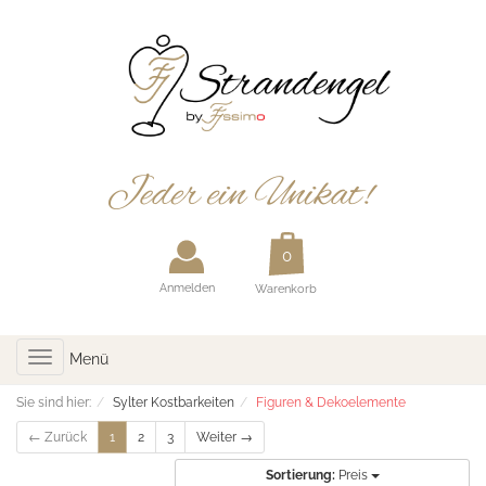
Anmelden
Warenkorb
Toggle
Menü
navigation
Sie sind hier:
Sylter Kostbarkeiten
Figuren & Dekoelemente
← Zurück
1
2
3
Weiter →
Sortierung:
Preis