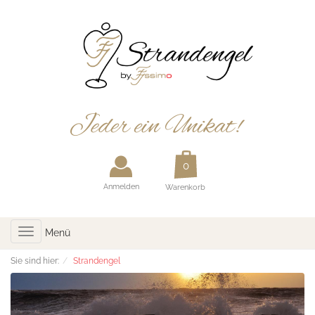
Anmelden
Warenkorb
Toggle
Menü
navigation
Sie sind hier:
Strandengel